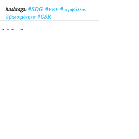
hashtags: 
#SDG
#ΕΚΕ
#περιβάλλον
#βιωσιμότητα
#CSR
See All
Recent Posts