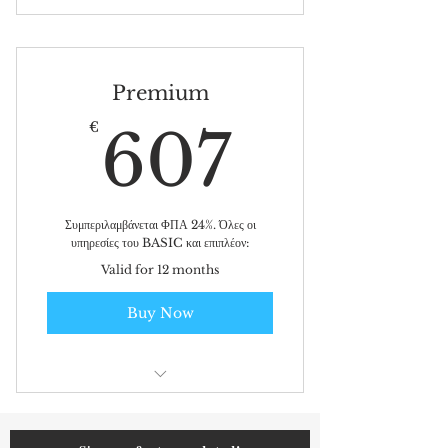
Αυτοματοποιημένες Λίστες Πελατών,
Προμηθευτών, Ανταγωνιστών
Προσφορές, νέα προϊόντα,
Premium
πιστοποιήσεις, βραβεύσεις
607€
€
607
Κριτική & Αξιολόγηση Επιχειρήσεων
Δωρεάν συμμετοχή σε 1 ολιγομελή
συνάντηση επιχειρηματιών
Συμπεριλαμβάνεται ΦΠΑ 24%. Όλες οι
υπηρεσίες του BASIC και επιπλέον:
Valid for 12 months
Buy Now
Συμμετοχή σε 10 ολιγομελείς 3ωρες
επιχειρ/κές συναντήσεις