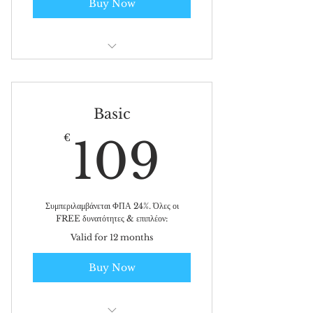
Buy Now
Προ-Καταχώρηση επιχείρησης:
περιγραφή logo επικοινωνία ...
Περιήγηση στις καταχωρημένες
Basic
επιχειρήσεις (βασικά στοιχεία)
109€
€
109
Ενημερωτικό newsletter σε μηνιαία
βάση
Συμπεριλαμβάνεται ΦΠΑ 24%. Όλες οι
FREE δυνατότητες & επιπλέον:
Valid for 12 months
Buy Now